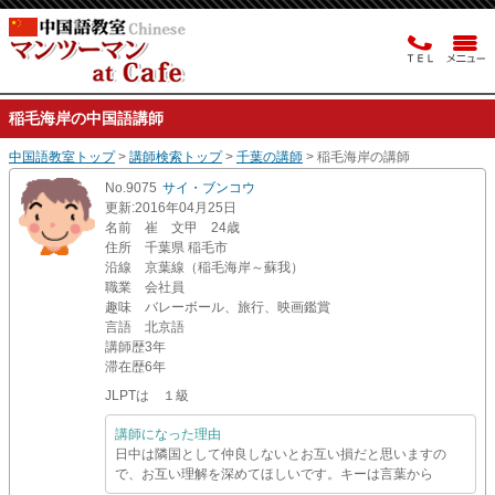
稲毛海岸の中国語講師
中国語教室トップ
>
講師検索トップ
>
千葉の講師
> 稲毛海岸の講師
No.9075
サイ・ブンコウ
更新
:2016年04月25日
名前
崔 文甲 24歳
住所
千葉県 稲毛市
沿線
京葉線（稲毛海岸～蘇我）
職業
会社員
趣味
バレーボール、旅行、映画鑑賞
言語
北京語
講師歴
3年
滞在歴
6年
JLPTは １級
講師になった理由
日中は隣国として仲良しないとお互い損だと思いますの
で、お互い理解を深めてほしいです。キーは言葉から