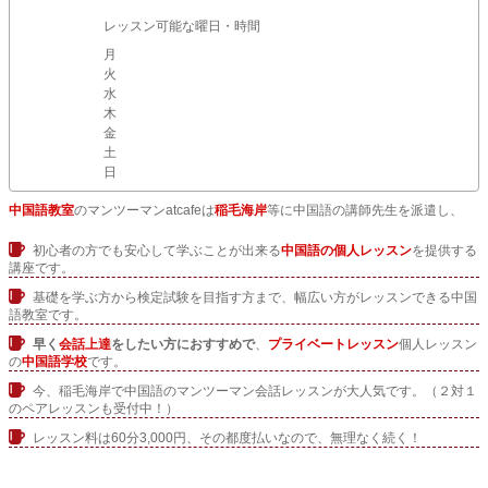
レッスン可能な曜日・時間
月
火
水
木
金
土
日
中国語教室
のマンツーマンatcafeは
稲毛海岸
等に中国語の講師先生を派遣し、
初心者の方でも安心して学ぶことが出来る
中国語の個人レッスン
を提供する
講座です。
基礎を学ぶ方から検定試験を目指す方まで、幅広い方がレッスンできる中国
語教室です。
早く
会話上達
をしたい方におすすめで
、
プライベートレッスン
個人レッスン
の
中国語学校
です。
今、稲毛海岸で中国語のマンツーマン会話レッスンが大人気です。（２対１
のペアレッスンも受付中！）
レッスン料は60分3,000円、その都度払いなので、無理なく続く！