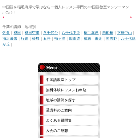
中国語を稲毛海岸で学ぶならー個人レッスン専門の 中国語教室マンツーマン
atCafe!
千葉の講師 地域別
佐倉
｜
成田
｜
成田空港
｜
八千代台
｜
八千代中央
｜
稲毛海岸
｜
西船橋
｜
下総中山
｜
海浜幕張
｜
行徳
｜
妙典
｜
五井
｜
袖ヶ浦
｜
四街道
｜
成東
｜
東金
｜
習志野
｜
八千代緑
が丘
｜
中国語教室トップ
無料体験レッスンお申込
地域の講師を探す
受講料のご案内
よくある質問集
入会のご感想