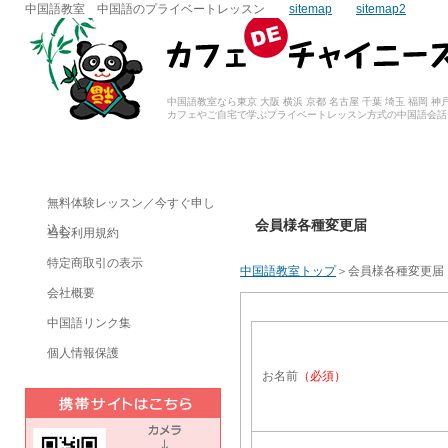
中国語教室 中国語のプライベートレッスン
sitemap
sitemap2
中国語教室なら東京 大阪 横浜 京都 名古屋 千葉 埼玉 福岡
カフェやご自宅で学ぶプライベートレッスン方式の中国語会話
無料体験レッスン／今すぐ申し
会員様各種変更届
込む
当会利用規約
特定商取引の表示
中国語教室トップ
＞会員様各種変更届
会社概要
中国語リンク集
個人情報保護
お名前
（必須）