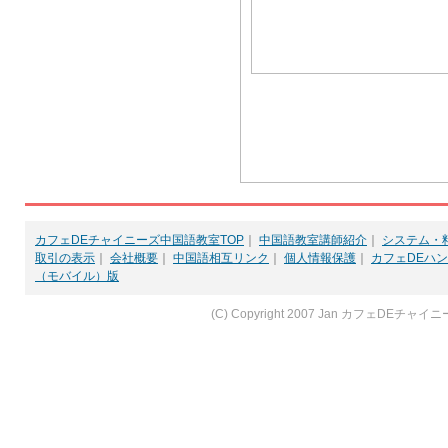
カフェDEチャイニーズ中国語教室TOP
｜
中国語教室講師紹介
｜
システム・
取引の表示
｜
会社概要
｜
中国語相互リンク
｜
個人情報保護
｜
カフェDEハ
（モバイル）版
(C) Copyright 2007 Jan カフェDEチャイニーズ All