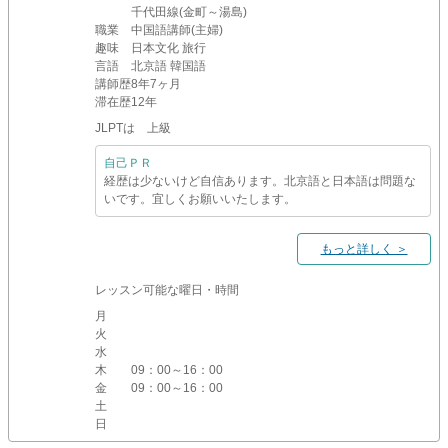
千代田線(金町～湯島)
職業
中国語講師(主婦)
趣味
日本文化 旅行
言語
北京語 韓国語
講師歴
8年7ヶ月
滞在歴
12年
JLPTは 上級
自己ＰＲ
経歴は少ないけど自信あります。北京語と日本語は問題な
いです。宜しくお願いいたします。
もっと詳しく ＞
レッスン可能な曜日・時間
月
火
水
木
09：00～16：00
金
09：00～16：00
土
日