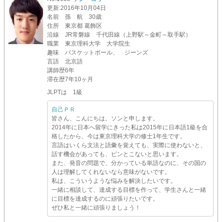
更新
:2016年10月04日
名前
孫 航 30歳
住所
東京都 葛飾区
沿線
JR常磐線 千代田線（上野駅～金町～取手駅）
職業
東京理科大学 大学院生
趣味
バスケットボール、 ジーンズ
言語
北京語
講師歴
6年
滞在歴
7年10ヶ月
JLPTは 1級
自己ＰＲ
皆さん、こんにちは。ソンと申します。
2014年に日本へ留学にきった私は2015年に日本語1級を合
格したから、今は東京理科大学の修士1年生です。
言語はいくら文法と語彙を覚えても、実際に使わないと、
話す機会があっても、ピンとこないと思います。
また、発音の問題で、分かっている単語なのに、その国の
人は理解してくれないなら意味がないです。
私は、こういうような悩みを解決したいです。
一緒に相談して、達成する目標を作って、学生さんと一緒
に目標を達成するのに頑張りたいです。
ぜひ私と一緒に頑張りましょう！