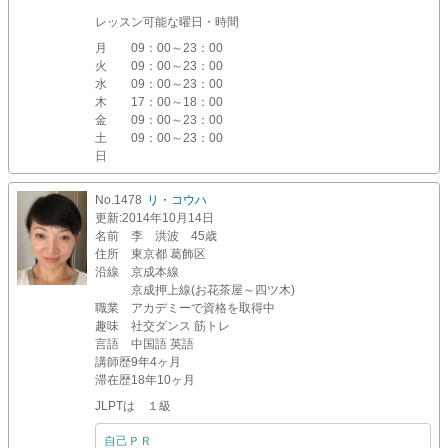
レッスン可能な曜日・時間
月
09：00～23：00
火
09：00～23：00
水
09：00～23：00
木
17：00～18：00
金
09：00～23：00
土
09：00～23：00
日
No.1478
リ・コウハ
更新
:2014年10月14日
名前
李 洪波 45歳
住所
東京都 葛飾区
沿線
京成本線
京成押上線(お花茶屋～四ツ木)
職業
アカデミーで資格を取得中
趣味
社交ダンス 筋トレ
言語
中国語 英語
講師歴
9年4ヶ月
滞在歴
18年10ヶ月
JLPTは １級
自己ＰＲ