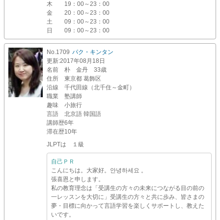
木
19：00～23：00
金
20：00～23：00
土
09：00～23：00
日
09：00～23：00
No.1709
パク・キンタン
更新
:2017年08月18日
名前
朴 金丹 33歳
住所
東京都 葛飾区
沿線
千代田線（北千住～金町）
職業
塾講師
趣味
小旅行
言語
北京語 韓国語
講師歴
6年
滞在歴
10年
JLPTは １級
自己ＰＲ
こんにちは。大家好。안녕하세요 。
張喜恩と申します。
私の教育理念は「受講生の方々の未来につながる目の前の
一レッスンを大切に」受講生の方々と共に歩み、皆さまの
夢・目標に向かって言語学習を楽しくサポートし、教えた
いです。