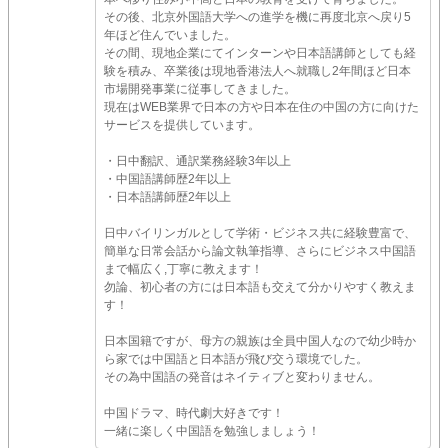
その後、北京外国語大学への進学を機に再度北京へ戻り5
年ほど住んでいました。
その間、現地企業にてインターンや日本語講師としても経
験を積み、卒業後は現地香港法人へ就職し2年間ほど日本
市場開発事業に従事してきました。
現在はWEB業界で日本の方や日本在住の中国の方に向けた
サービスを提供しています。
・日中翻訳、通訳業務経験3年以上
・中国語講師歴2年以上
・日本語講師歴2年以上
日中バイリンガルとして学術・ビジネス共に経験豊富で、
簡単な日常会話から論文執筆指導、さらにビジネス中国語
まで幅広く,丁寧に教えます！
勿論、初心者の方には日本語も交えて分かりやすく教えま
す！
日本国籍ですが、母方の親族は全員中国人なので幼少時か
ら家では中国語と日本語が飛び交う環境でした。
その為中国語の発音はネイティブと変わりません。
中国ドラマ、時代劇大好きです！
一緒に楽しく中国語を勉強しましょう！