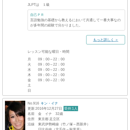
JLPTは １級
自己ＰＲ
言語勉強の基礎から教えるにおいて共通して一番大事なの
が多年間の経験で分かりました。
もっと詳しく ＞
レッスン可能な曜日・時間
月
09：00～22：00
火
09：00～22：00
水
09：00～22：00
木
09：00～22：00
金
09：00～22：00
土
日
No.916
キン・イナ
更新
:2016年12月27日
受持
:1人
名前
金 イナ 32歳
住所
東京都 足立区
沿線
東武伊勢崎線（竹ノ塚～西新井）
日比谷線（北千住～秋葉原）