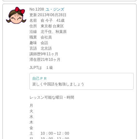
No.1208
ユ・ジンズ
更新
:2013年06月28日
名前
俞 今子 41歳
住所
東京都 台東区
沿線
北千住、秋葉原
職業
会社員
趣味
会話
言語
北京語
講師歴
9年11ヶ月
滞在歴
21年10ヶ月
JLPTは １級
自己ＰＲ
楽しく中国語を勉強しましょう
レッスン可能な曜日・時間
月
火
水
木
金
土
10：00～12：00