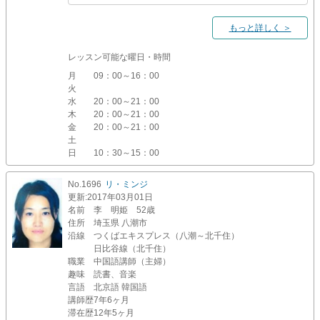
もっと詳しく ＞
レッスン可能な曜日・時間
月
09：00～16：00
火
水
20：00～21：00
木
20：00～21：00
金
20：00～21：00
土
日
10：30～15：00
No.1696
リ・ミンジ
更新
:2017年03月01日
名前
李 明姫 52歳
住所
埼玉県 八潮市
沿線
つくばエキスプレス（八潮～北千住）
日比谷線（北千住）
職業
中国語講師（主婦）
趣味
読書、音楽
言語
北京語 韓国語
講師歴
7年6ヶ月
滞在歴
12年5ヶ月