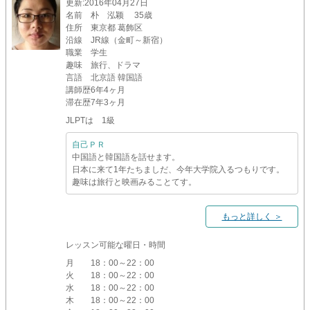
更新
:2016年04月27日
名前
朴 泓颖 35歳
住所
東京都 葛飾区
沿線
JR線（金町～新宿）
職業
学生
趣味
旅行、ドラマ
言語
北京語 韓国語
講師歴
6年4ヶ月
滞在歴
7年3ヶ月
JLPTは 1級
自己ＰＲ
中国語と韓国語を話せます。
日本に来て1年たちましだ、今年大学院入るつもりです。
趣味は旅行と映画みることてす。
もっと詳しく ＞
レッスン可能な曜日・時間
月
18：00～22：00
火
18：00～22：00
水
18：00～22：00
木
18：00～22：00