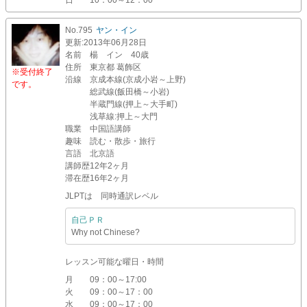
日
10：00～12：00
No.795
ヤン・イン
更新
:2013年06月28日
名前
楊 イン 40歳
住所
東京都 葛飾区
※受付終了
沿線
京成本線(京成小岩～上野)
です。
総武線(飯田橋～小岩)
半蔵門線(押上～大手町)
浅草線:押上～大門
職業
中国語講師
趣味
読む・散歩・旅行
言語
北京語
講師歴
12年2ヶ月
滞在歴
16年2ヶ月
JLPTは 同時通訳レベル
自己ＰＲ
Why not Chinese?
レッスン可能な曜日・時間
月
09：00～17:00
火
09：00～17：00
水
09：00～17：00