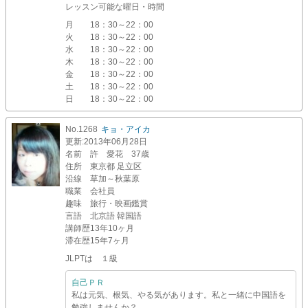
レッスン可能な曜日・時間
月
18：30～22：00
火
18：30～22：00
水
18：30～22：00
木
18：30～22：00
金
18：30～22：00
土
18：30～22：00
日
18：30～22：00
No.1268
キョ・アイカ
更新
:2013年06月28日
名前
許 愛花 37歳
住所
東京都 足立区
沿線
草加～秋葉原
職業
会社員
趣味
旅行・映画鑑賞
言語
北京語 韓国語
講師歴
13年10ヶ月
滞在歴
15年7ヶ月
JLPTは １級
自己ＰＲ
私は元気、根気、やる気があります。私と一緒に中国語を
勉強しませんか？