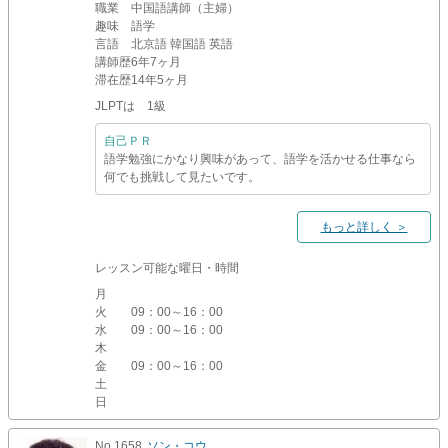
職業
中国語講師（主婦）
趣味
語学
言語
北京語 韓国語 英語
講師歴
6年7ヶ月
滞在歴
14年5ヶ月
JLPTは 1級
自己ＰＲ
語学勉強にかなり興味があって、語学を活かせる仕事なら
何でも挑戦して見たいです。
もっと詳しく ＞
レッスン可能な曜日・時間
月
火
09：00～16：00
水
09：00～16：00
木
金
09：00～16：00
土
日
No.1658
ソン・コウ