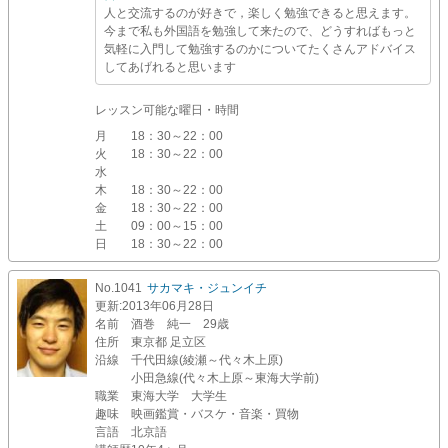
人と交流するのが好きで，楽しく勉強できると思えます。
今まで私も外国語を勉強して来たので、どうすればもっと
気軽に入門して勉強するのかについてたくさんアドバイス
してあげれると思います
レッスン可能な曜日・時間
月
18：30～22：00
火
18：30～22：00
水
木
18：30～22：00
金
18：30～22：00
土
09：00～15：00
日
18：30～22：00
No.1041
サカマキ・ジュンイチ
更新
:2013年06月28日
名前
酒巻 純一 29歳
住所
東京都 足立区
沿線
千代田線(綾瀬～代々木上原)
小田急線(代々木上原～東海大学前)
職業
東海大学 大学生
趣味
映画鑑賞・バスケ・音楽・買物
言語
北京語