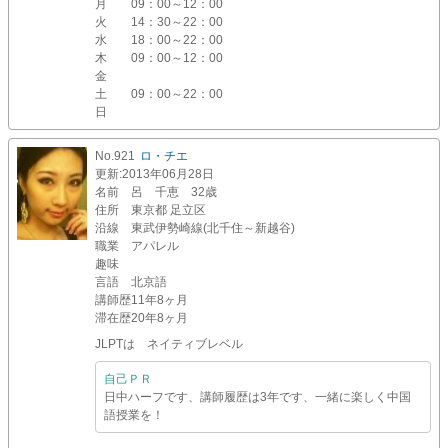
月
09：00～12：00
火
14：30～22：00
水
18：00～22：00
木
09：00～12：00
金
土
09：00～22：00
日
No.921
ロ・チエ
更新
:2013年06月28日
名前
呂 千恵 32歳
住所
東京都 足立区
沿線
東武伊勢崎線(北千住～新越谷)
職業
アパレル
趣味
言語
北京語
講師歴
11年8ヶ月
滞在歴
20年8ヶ月
JLPTは ネイティブレベル
自己ＰＲ
日中ハーフです、講師履歴は3年です、一緒に楽しく中国
語授業を！