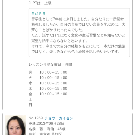
JLPTは 上級
自己ＰＲ
留学生として7年前に来日しました。自分なりに一所懸命
勉強しましたが、自分の言葉ではない言葉を学ぶのは、大
変なことばかりだったんでした。
ただ、話すだけではなく文化や生活習慣などを知らないと
完璧な語学にならないと思います。
それで、今までの自分の経験をもとにして、本だけの勉強
ではなく、楽しみながら色々経験を話し合いたいです。
レッスン可能な曜日・時間
月
10：00～15：00
火
10：00～15：00
水
10：00～15：00
木
10：00～15：00
金
10：00～15：00
土
日
No.1269
チョウ・カイセン
更新
:2013年06月28日
名前
張 海仙 46歳
住所
東京都 葛飾区