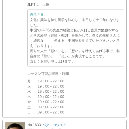
JLPTは 上級
自己ＰＲ
文化に興味を持ち留学を決心し、来日して十二年になりま
した。
中国で8年間の先生の経験と私が来日し言葉の勉強をする
ときの経歴（経験・教訓）を生かして、多くの生徒さんに
「綺麗な」・「使える」中国語を覚えていただきたいと考
えております。
周りの人の「願い」を、「想い」を叶えてあげる事で、私
自身の「願い」、「想い」が実現することです。
宜しくお願い申し上げます。
レッスン可能な曜日・時間
月
19：00～22：00
火
19：00～22：00
水
19：00～22：00
木
19：00～22：00
金
19：00～22：00
土
09：00～22：00
日
09：00～22：00
No.1633
パク・コウエイ