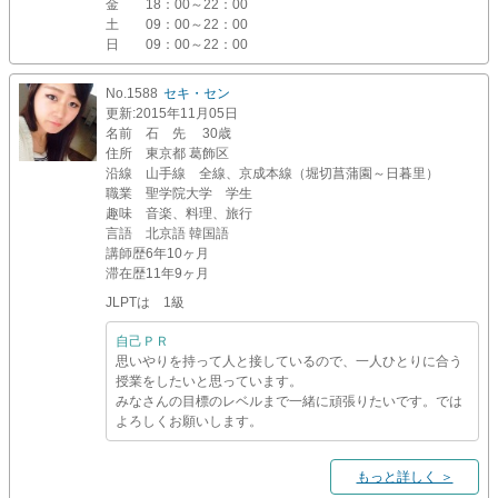
金
18：00～22：00
土
09：00～22：00
日
09：00～22：00
No.1588
セキ・セン
更新
:2015年11月05日
名前
石 先 30歳
住所
東京都 葛飾区
沿線
山手線 全線、京成本線（堀切菖蒲園～日暮里）
職業
聖学院大学 学生
趣味
音楽、料理、旅行
言語
北京語 韓国語
講師歴
6年10ヶ月
滞在歴
11年9ヶ月
JLPTは 1級
自己ＰＲ
思いやりを持って人と接しているので、一人ひとりに合う
授業をしたいと思っています。
みなさんの目標のレベルまで一緒に頑張りたいです。では
よろしくお願いします。
もっと詳しく ＞