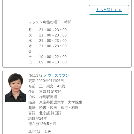
もっと詳しく ＞
レッスン可能な曜日・時間
月
21：00～23：00
火
21：00～23：00
水
21：00～23：00
木
21：00～23：00
金
土
10：00～22：00
日
09：00～13：00
No.1372
オウ・スウブン
更新
:2020年07月06日
名前
王 崇文 42歳
住所
東京都 足立区
沿線
梅島駅周辺
職業
東京外国語大学 大学院生
趣味
読書・映画・旅行・料理
言語
北京語 韓国語
講師歴
24年
滞在歴
12年5ヶ月
JLPTは １級