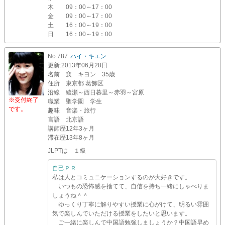
木
09：00～17：00
金
09：00～17：00
土
16：00～19：00
日
16：00～19：00
No.787
ハイ・キエン
更新
:2013年06月28日
名前
裵 キヨン 35歳
住所
東京都 葛飾区
沿線
綾瀬～西日暮里～赤羽～宮原
※受付終了
職業
聖学園 学生
です。
趣味
音楽・旅行
言語
北京語
講師歴
12年3ヶ月
滞在歴
13年8ヶ月
JLPTは １級
自己ＰＲ
私は人とコミュニケーションするのが大好きです。
いつもの恐怖感を捨てて、自信を持ち一緒にしゃべりま
しょうね＾＾
ゆっくり丁寧に解りやすい授業に心がけて、明るい雰囲
気で楽しんでいただける授業をしたいと思います。
ご一緒に楽しんで中国語勉強しましょうか？中国語早め