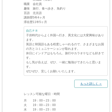
職業
会社員
趣味
旅行、食べ歩き、魚釣り
言語
北京語
講師歴
5年4ヶ月
滞在歴
11年5ヶ月
自己ＰＲ
子供時代からよく外国へ行き、異文化には大変興味があり
ます。
英語と韓国語もある程度しゃべれるので、さまざまなお国
の方とコミュニケーションが取れます。
休日にインドアはもちろん、旅行やカラオケなども好きで
す。
もし気が合えば、ぜひ、一緒に勉強ができたらと思いま
す。
ぜひぜひ、宜しくお願いいたします。
もっと詳しく ＞
レッスン可能な曜日・時間
月
19：00～23：00
火
19：00～23：00
水
19：00～23：00