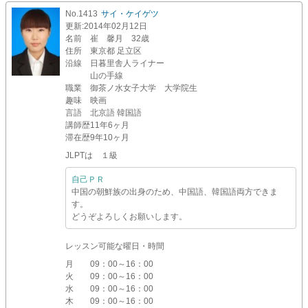
No.1413
サイ・ケイゲツ
更新
:2014年02月12日
名前
崔 馨月 32歳
住所
東京都 足立区
沿線
日暮里舎人ライナー
山の手線
職業
御茶ノ水女子大学 大学院生
趣味
映画
言語
北京語 韓国語
講師歴
11年6ヶ月
滞在歴
9年10ヶ月
JLPTは １級
自己ＰＲ
中国の朝鮮族の出身のため、中国語、韓国語両方できま
す。
どうぞよろしくお願いします。
レッスン可能な曜日・時間
月
09：00～16：00
火
09：00～16：00
水
09：00～16：00
木
09：00～16：00