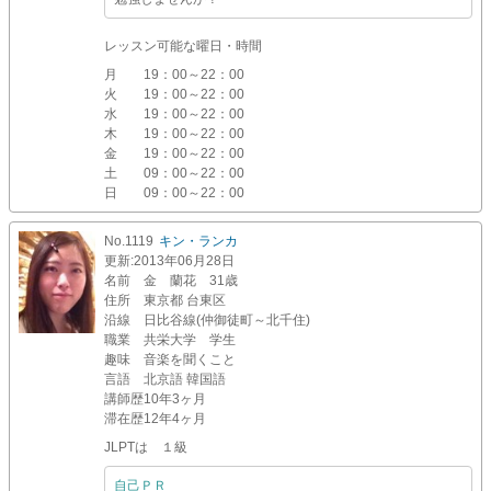
レッスン可能な曜日・時間
月
19：00～22：00
火
19：00～22：00
水
19：00～22：00
木
19：00～22：00
金
19：00～22：00
土
09：00～22：00
日
09：00～22：00
No.1119
キン・ランカ
更新
:2013年06月28日
名前
金 蘭花 31歳
住所
東京都 台東区
沿線
日比谷線(仲御徒町～北千住)
職業
共栄大学 学生
趣味
音楽を聞くこと
言語
北京語 韓国語
講師歴
10年3ヶ月
滞在歴
12年4ヶ月
JLPTは １級
自己ＰＲ