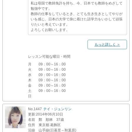
私は母国で教師免許を持ち、今、日本でも教師をめざして
勉強中です。
教師の仕事をしているとき、とても生き生きとしてやりが
いを感じ、日本の大学で身に着けた語学力をいかして頑張
りたいと考えています。
よろしくお願いします。
もっと詳しく ＞
レッスン可能な曜日・時間
月
09：00～16：00
火
09：00～16：00
水
09：00～16：00
木
09：00～16：00
金
09：00～16：00
土
09：00～16：00
日
No.1447
テイ・ジュンリン
更新
:2014年06月10日
名前
鄭 順林 37歳
住所
東京都 葛飾区
沿線
山手線(日暮里～秋葉原)