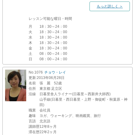
もっと詳しく ＞
レッスン可能な曜日・時間
月
18：30～24：00
火
18：30～24：00
水
18：30～24：00
木
18：30～24：00
金
18：30～24：00
土
08：00～24：00
日
08：00～24：00
No.1076
チョウ・レイ
更新
:2013年06月28日
名前
張 麗 52歳
住所
東京都 足立区
沿線
日暮里舎人ライナー(日暮里～西新井大師西)
山手線(日暮里・西日暮里・上野・御徒町・秋葉原・神
田)
職業
会社員
趣味
ヨガ、ウォーキング、映画鑑賞、旅行
言語
北京語
講師歴
12年8ヶ月
滞在歴
22年2ヶ月