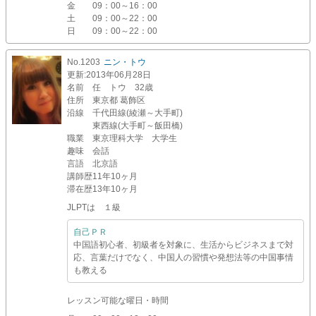
金
09：00～16：00
土
09：00～22：00
日
09：00～22：00
No.1203
ニン・トウ
更新
:2013年06月28日
名前
任 トウ 32歳
住所
東京都 葛飾区
沿線
千代田線(綾瀬～大手町)
東西線(大手町～飯田橋)
職業
東京理科大学 大学生
趣味
会話
言語
北京語
講師歴
11年10ヶ月
滞在歴
13年10ヶ月
JLPTは １級
自己ＰＲ
中国語初心者、初級者を対象に、生活からビジネスまで対
応、言葉だけでなく、中国人の習慣や発想法等の中国事情
も教える
レッスン可能な曜日・時間