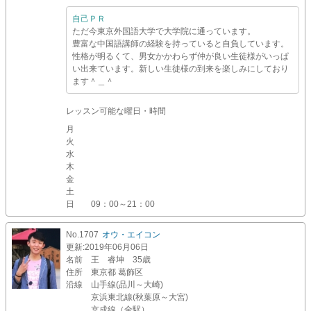
自己ＰＲ
ただ今東京外国語大学で大学院に通っています。
豊富な中国語講師の経験を持っていると自負しています。
性格が明るくて、男女かかわらず仲が良い生徒様がいっぱ
い出来ています。新しい生徒様の到来を楽しみにしており
ます＾＿＾
レッスン可能な曜日・時間
月
火
水
木
金
土
日
09：00～21：00
No.1707
オウ・エイコン
更新
:2019年06月06日
名前
王 睿坤 35歳
住所
東京都 葛飾区
沿線
山手線(品川～大崎)
京浜東北線(秋葉原～大宮)
京成線（全駅）