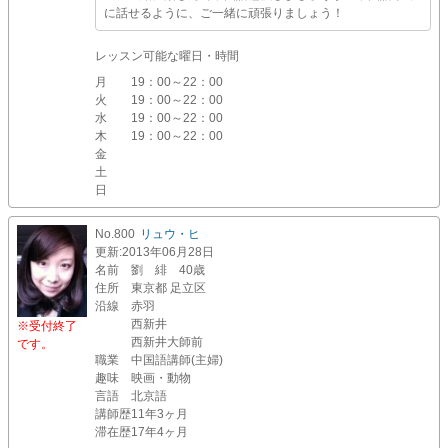
に話せるように、ご一緒に頑張りましょう！
レッスン可能な曜日・時間
月
19：00～22：00
火
19：00～22：00
水
19：00～22：00
木
19：00～22：00
金
土
日
No.800
リュウ・ヒ
更新
:2013年06月28日
名前
劉 緋 40歳
住所
東京都 足立区
沿線
赤羽
西新井
※受付終了
西新井大師前
です。
職業
中国語講師(主婦)
趣味
映画・動物
言語
北京語
講師歴
11年3ヶ月
滞在歴
17年4ヶ月