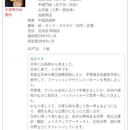
半蔵門線（北千住～渋谷）
※女性のみ
山手線（上野～恵比寿）
受付
池袋周辺
職業
中国語講師
趣味
絵・ダンス・カラオケ・語学・読書
言語
北京語 韓国語
講師歴
10年10ヶ月
滞在歴
16年9ヶ月
JLPTは １級
自己ＰＲ
日本には高校から来ました。
日本に来て、１０年です。
高校は日本の都立国際高校に入り、卒業後文化服装学院に
進学して、ファッションデザインとパターンを専攻しまし
た。
卒業後、アパレル会社に入り３年働きましたが、自分の感
性のなさに気付き、バックパッカーで世界一周してきまし
た。
かなり楽しくて、大変な旅を通じて色々考えるようにな
り、感性も前よりは豊かになったと思います。
日本に帰って来たあとは、自分が興味ある分野、例えば通
訳・翻訳、メイクアップアーティスト、広告分野、旅行業
分野などにチャレンジしています。