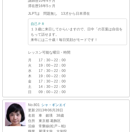
講師歴
10年4ヶ月
滞在歴
16年5ヶ月
JLPTは 問題無し 13才から日本滞在
自己ＰＲ
１３歳に来日してからいますので、日中「の言葉は自信を
もって話せます。
来年には二十歳！毎日笑顔がモードです！
レッスン可能な曜日・時間
月
17：30～22：00
火
19：00～22：00
水
17：30～22：00
木
19：00～22：00
金
17：30～22：00
土
14：30～22：00
日
09：00～22：00
No.801
シャ・ギンエイ
更新
:2013年06月28日
名前
車 銀瑛 38歳
住所
東京都 葛飾区
沿線
常磐線(松戸～柏)
職業
麗澤大学 大学院