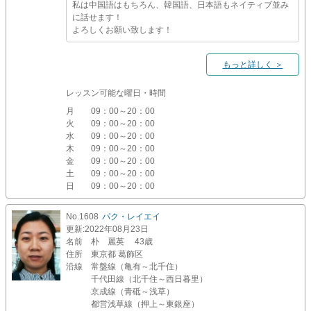
私は中国語はもちろん、韓国語、日本語もネイティブ並み
に話せます！
よろしくお願い致します！
もっと詳しく ＞
レッスン可能な曜日・時間
月
09：00～20：00
火
09：00～20：00
水
09：00～20：00
木
09：00～20：00
金
09：00～20：00
土
09：00～20：00
日
09：00～20：00
No.1608
パク・レイエイ
更新
:2022年08月23日
名前
朴 麗英 43歳
住所
東京都 葛飾区
沿線
常盤線（亀有～北千住）
千代田線（北千住～西日暮里）
京成線（青砥～浅草）
都営浅草線（押上～東銀座）