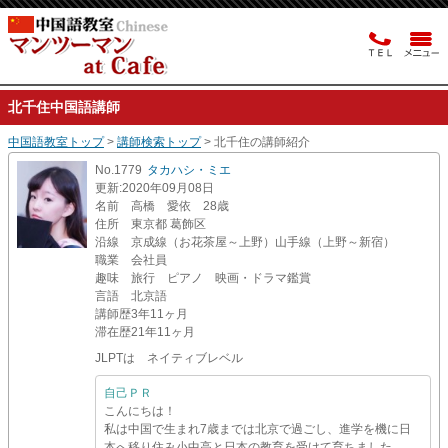
北千住中国語講師
中国語教室トップ
>
講師検索トップ
> 北千住の講師紹介
No.1779
タカハシ・ミエ
更新
:2020年09月08日
名前
高橋 愛依 28歳
住所
東京都 葛飾区
沿線
京成線（お花茶屋～上野）山手線（上野～新宿）
職業
会社員
趣味
旅行 ピアノ 映画・ドラマ鑑賞
言語
北京語
講師歴
3年11ヶ月
滞在歴
21年11ヶ月
JLPTは ネイティブレベル
自己ＰＲ
こんにちは！
私は中国で生まれ7歳までは北京で過ごし、進学を機に日
本へ移り住み小中高と日本の教育を受けて育ちました。